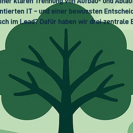
einer klaren Trennung von Aufbau- und Ablauf
tierten IT – und einer bewussten Entscheid
sch im Lead? Dafür haben wir drei zentrale