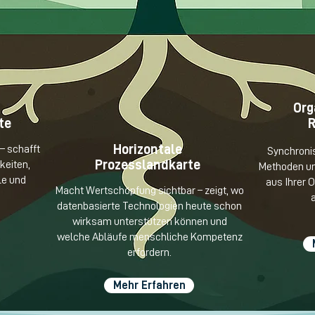
Org
te
Horizontale
– schafft
Synchronis
Prozesslandkarte
keiten,
Methoden un
le und
aus Ihrer O
Macht Wertschöpfung sichtbar – zeigt, wo
datenbasierte Technologien heute schon
wirksam unterstützen können und
welche Abläufe menschliche Kompetenz
erfordern.
Mehr Erfahren