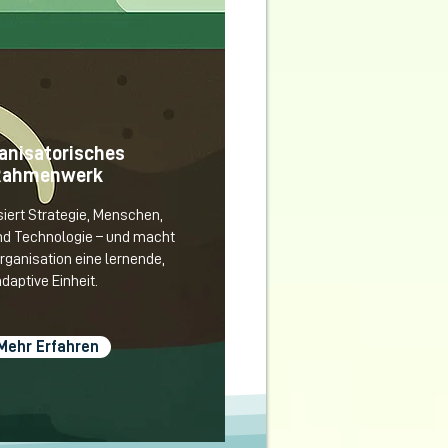
anisatorisches
Rahmenwerk
iert Strategie, Menschen,
d Technologie – und macht
rganisation eine lernende,
adaptive Einheit.
Mehr Erfahren