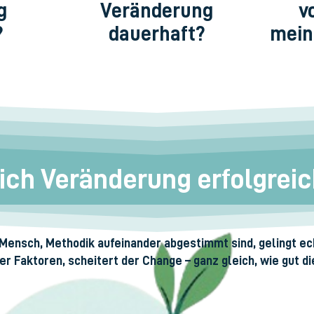
g
Veränderung
v
?
dauerhaft?
mein
 ich Veränderung erfolgrei
Mensch, Methodik aufeinander abgestimmt sind, gelingt e
er Faktoren, scheitert der Change – ganz gleich, wie gut die