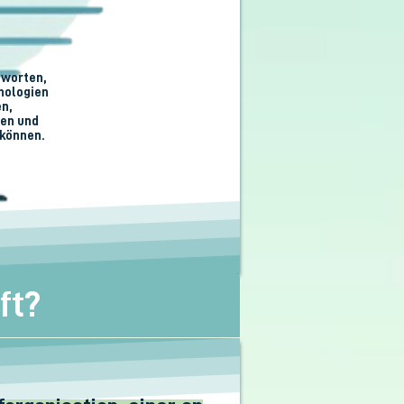
tworten,
nologien
n,
hen und
 können.
aft?