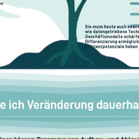
en
Sie muss heute auch bean
wie datengetriebene Tech
Geschäftsmodelle schärfe
Differenzierung ermöglic
Effizienzpotenziale heben
e ich Veränderung dauerh